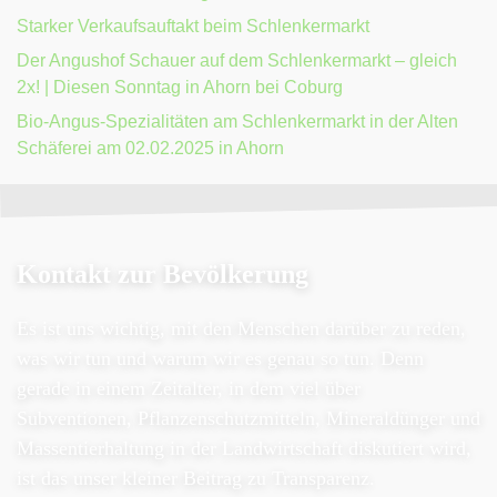
Starker Verkaufsauftakt beim Schlenkermarkt
Der Angushof Schauer auf dem Schlenkermarkt – gleich
2x! | Diesen Sonntag in Ahorn bei Coburg
Bio-Angus-Spezialitäten am Schlenkermarkt in der Alten
Schäferei am 02.02.2025 in Ahorn
Kontakt zur Bevölkerung
Es ist uns wichtig, mit den Menschen darüber zu reden,
was wir tun und warum wir es genau so tun. Denn
gerade in einem Zeitalter, in dem viel über
Subventionen, Pflanzenschutzmitteln, Mineraldünger und
Massentierhaltung in der Landwirtschaft diskutiert wird,
ist das unser kleiner Beitrag zu Transparenz.