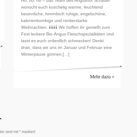
Ho, ho, ho – das Team des Angushof Schauer
wünscht euch kuschelig warme, leuchtend
besinnliche, himmlisch ruhige, engelschöne,
kalorienbombige und rentierstarke
Weihnachten. 🕯️🕯️🕯️🕯️ Wir hoffen ihr genießt zum
Fest leckere Bio-Angus Fleischspezialitäten und
lasst es euch ordentlich schmecken! Denkt
dran, dass wir uns im Januar und Februar eine
Winterpause gönnen,[…]
Mehr dazu »
r
der sind mit
*
markiert