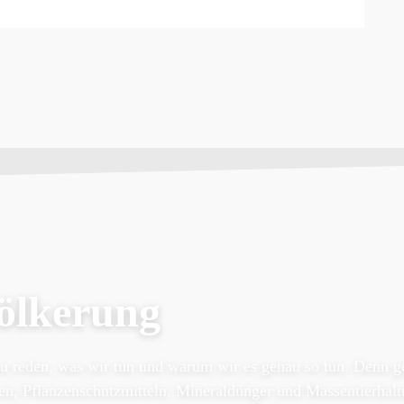
ölkerung
zu reden, was wir tun und warum wir es genau so tun. Denn g
nen, Pflanzenschutzmitteln, Mineraldünger und Massentierhalt