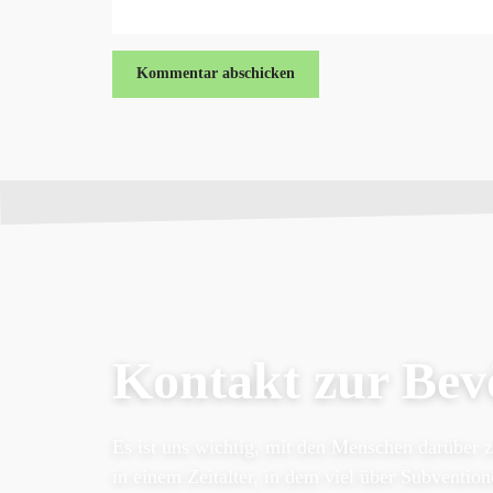
Kontakt zur Bev
Es ist uns wichtig, mit den Menschen darüber 
in einem Zeitalter, in dem viel über Subventio