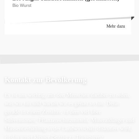
Bio Wurst
Mehr dazu
Kontakt zur Bevölkerung
Es ist uns wichtig, mit den Menschen darüber zu reden,
was wir tun und warum wir es genau so tun. Denn
gerade in einem Zeitalter, in dem viel über
Subventionen, Pflanzenschutzmitteln, Mineraldünger und
Massentierhaltung in der Landwirtschaft diskutiert wird,
ist das unser kleiner Beitrag zu Transparenz.